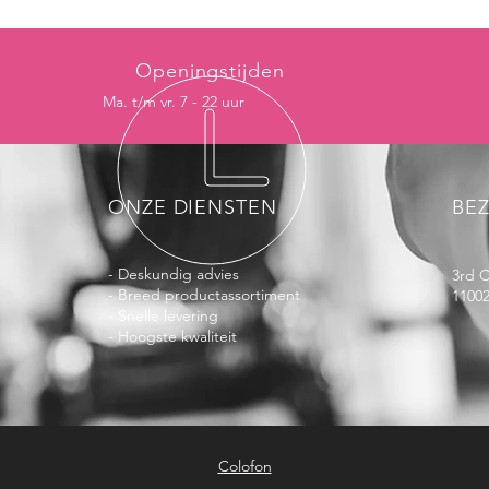
Openingstijden
Ma. t/m vr. 7 - 22 uur
ONZE DIENSTEN
BE
- Deskundig advies
3r
- Breed productassortiment
11002
- Snelle levering
- Hoogste kwaliteit
Colofon