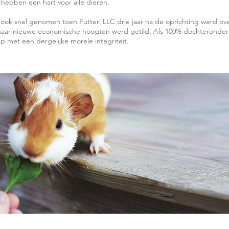
hebben een hart voor alle dieren.
n ook snel genomen toen Futteri LLC drie jaar na de oprichting werd
ar nieuwe economische hoogten werd getild. Als 100% dochteronderne
 met een dergelijke morele integriteit.