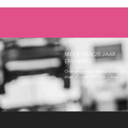
MEER DAN 20 JAAR
ERVARING
Onze ervaring is uw voordeel - we
staan al sinds 1997 voor u klaar.