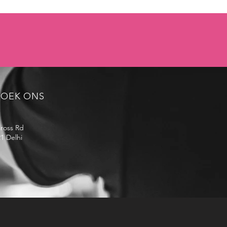
ZOEK ONS
d Cross Rd
1 Delhi