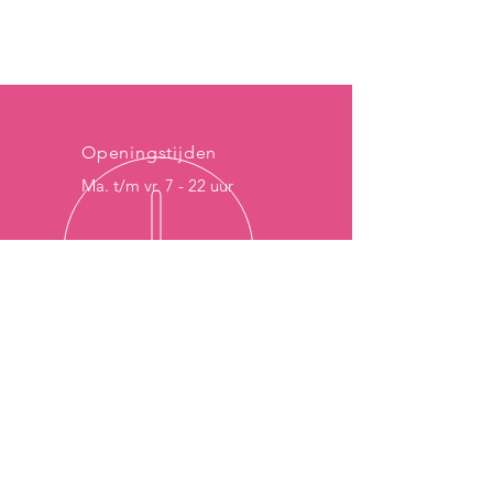
Openingstijden
Ma. t/m vr. 7 - 22 uur
MEER DAN 20 JAAR ERVARING
Onze ervaring is uw voordeel - we
staan al sinds 1997 voor u klaar.
ONZE DIENSTEN
- Deskundig advies
- Breed productassortiment
- Snelle levering